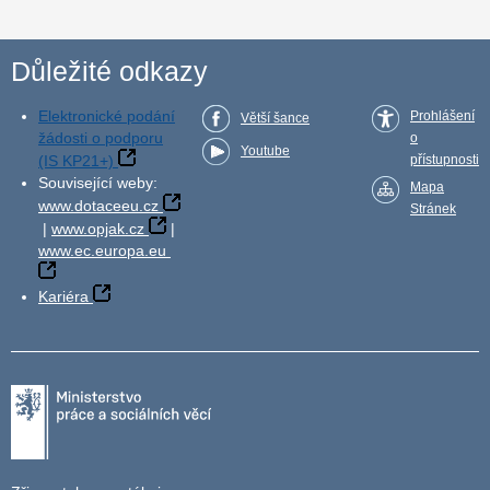
Důležité odkazy
Elektronické podání
Prohlášení
Větší šance
žádosti o podporu
o
Youtube
(IS KP21+)
přístupnosti
Související weby:
Mapa
www.dotaceeu.cz
Stránek
|
www.opjak.cz
|
www.ec.europa.eu
Kariéra