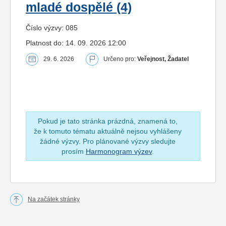
mladé dospělé (4)
Číslo výzvy: 085
Platnost do: 14. 09. 2026 12:00
29. 6. 2026
Určeno pro:
Veřejnost, Žadatel
Pokud je tato stránka prázdná, znamená to,
že k tomuto tématu aktuálně nejsou vyhlášeny
žádné výzvy. Pro plánované výzvy sledujte
prosím
Harmonogram výzev
.
Na začátek stránky