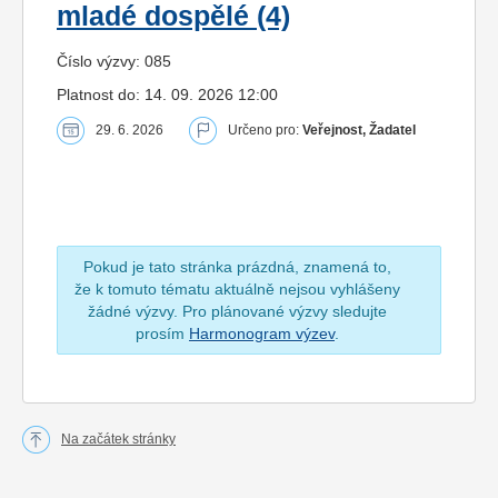
mladé dospělé (4)
Číslo výzvy: 085
Platnost do: 14. 09. 2026 12:00
29. 6. 2026
Určeno pro:
Veřejnost, Žadatel
Pokud je tato stránka prázdná, znamená to,
že k tomuto tématu aktuálně nejsou vyhlášeny
žádné výzvy. Pro plánované výzvy sledujte
prosím
Harmonogram výzev
.
Na začátek stránky