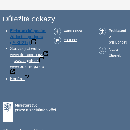
Důležité odkazy
Elektronické podání
Prohlášení
Větší šance
žádosti o podporu
o
Youtube
(IS KP21+)
přístupnosti
Související weby:
Mapa
www.dotaceeu.cz
Stránek
|
www.opjak.cz
|
www.ec.europa.eu
Kariéra