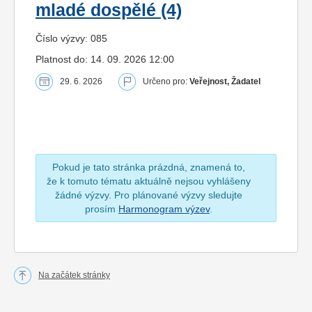
mladé dospělé (4)
Číslo výzvy: 085
Platnost do: 14. 09. 2026 12:00
29. 6. 2026
Určeno pro:
Veřejnost, Žadatel
Pokud je tato stránka prázdná, znamená to,
že k tomuto tématu aktuálně nejsou vyhlášeny
žádné výzvy. Pro plánované výzvy sledujte
prosím
Harmonogram výzev
.
Na začátek stránky