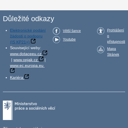
Důležité odkazy
Elektronické podání
Prohlášení
Větší šance
žádosti o podporu
o
Youtube
(IS KP21+)
přístupnosti
Související weby:
Mapa
www.dotaceeu.cz
Stránek
|
www.opjak.cz
|
www.ec.europa.eu
Kariéra