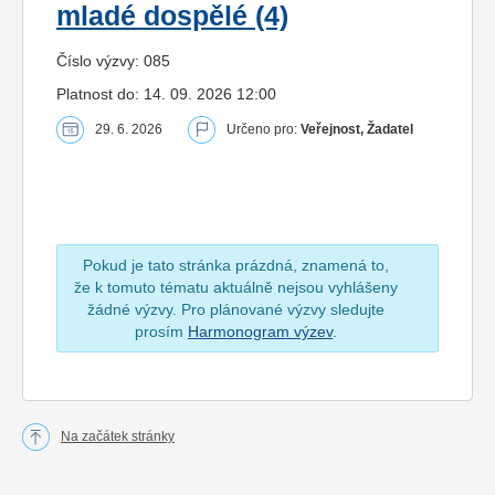
mladé dospělé (4)
Číslo výzvy: 085
Platnost do: 14. 09. 2026 12:00
29. 6. 2026
Určeno pro:
Veřejnost, Žadatel
Pokud je tato stránka prázdná, znamená to,
že k tomuto tématu aktuálně nejsou vyhlášeny
žádné výzvy. Pro plánované výzvy sledujte
prosím
Harmonogram výzev
.
Na začátek stránky