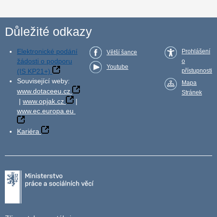
Důležité odkazy
Elektronické podání
Prohlášení
Větší šance
žádosti o podporu
o
Youtube
(IS KP21+)
přístupnosti
Související weby:
Mapa
www.dotaceeu.cz
Stránek
|
www.opjak.cz
|
www.ec.europa.eu
Kariéra