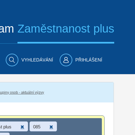
ram
Zaměstnanost plus
VYHLEDÁVÁNÍ
PŘIHLÁŠENÍ
piny osob - aktuální výzvy
t plus
085