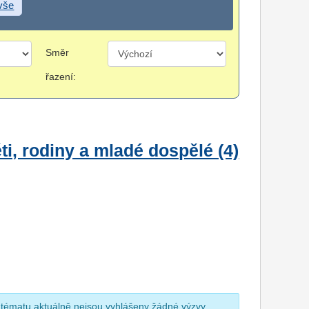
 vše
Směr
řazení:
i, rodiny a mladé dospělé (4)
 tématu aktuálně nejsou vyhlášeny žádné výzvy.