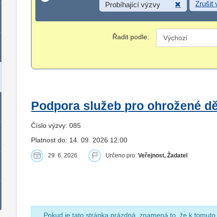
Zrušit
Probíhající výzvy
Řadit podle:
Podpora služeb pro ohrožené dět
Číslo výzvy: 085
Platnost do: 14. 09. 2026 12:00
29. 6. 2026
Určeno pro:
Veřejnost, Žadatel
Pokud je tato stránka prázdná, znamená to, že k tomuto