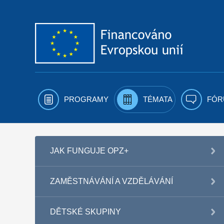
Přejít k obsahu
PROGRAMY
TÉMATA
FÓR
JAK FUNGUJE OPZ+
ZAMĚSTNÁVÁNÍ A VZDĚLÁVÁNÍ
DĚTSKÉ SKUPINY