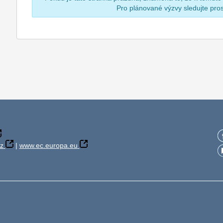
Pro plánované výzvy sledujte pr
z
|
www.ec.europa.eu