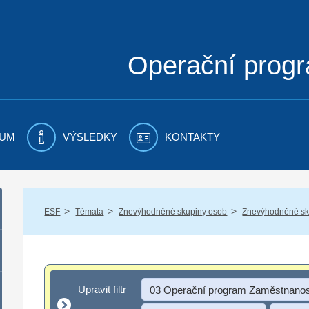
Operační prog
UM
VÝSLEDKY
KONTAKTY
/
/
/
ESF
Témata
Znevýhodněné skupiny osob
Znevýhodněné sku
Upravit filtr
Upravit filtr
03 Operační program Zaměstnanos