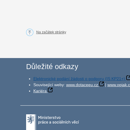
Na začátek stránky
Důležité odkazy
Elektronické podání žádosti o podporu (IS KP21+)
Související weby:
www.dotaceeu.cz
|
www.opjak.c
Kariéra