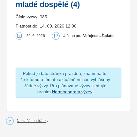
mladé dospělé (4)
Číslo výzvy: 085
Platnost do: 14. 09. 2026 12:00
29. 6. 2026
Určeno pro:
Veřejnost, Žadatel
Pokud je tato stránka prázdná, znamená to,
že k tomuto tématu aktuálně nejsou vyhlášeny
žádné výzvy. Pro plánované výzvy sledujte
prosím
Harmonogram výzev
.
Na začátek stránky