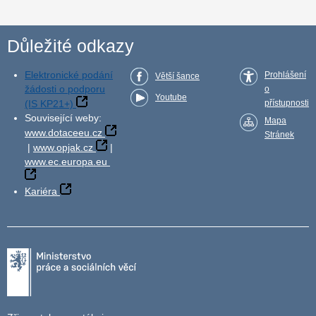
Důležité odkazy
Elektronické podání
Prohlášení
Větší šance
žádosti o podporu
o
Youtube
(IS KP21+)
přístupnosti
Související weby:
Mapa
www.dotaceeu.cz
Stránek
|
www.opjak.cz
|
www.ec.europa.eu
Kariéra