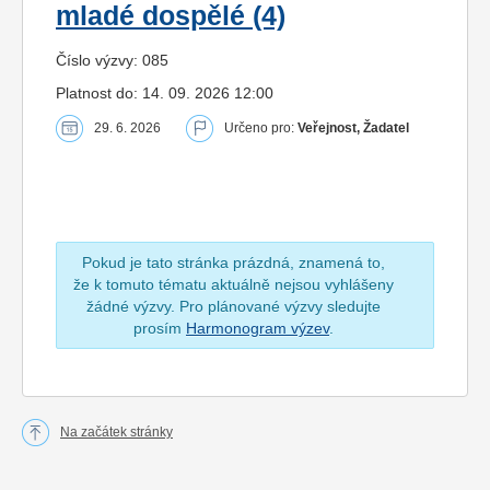
mladé dospělé (4)
Číslo výzvy: 085
Platnost do: 14. 09. 2026 12:00
29. 6. 2026
Určeno pro:
Veřejnost, Žadatel
Pokud je tato stránka prázdná, znamená to,
že k tomuto tématu aktuálně nejsou vyhlášeny
žádné výzvy. Pro plánované výzvy sledujte
prosím
Harmonogram výzev
.
Na začátek stránky