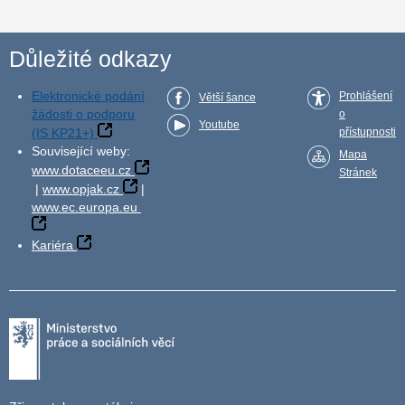
Důležité odkazy
Elektronické podání
Prohlášení
Větší šance
žádosti o podporu
o
Youtube
(IS KP21+)
přístupnosti
Související weby:
Mapa
www.dotaceeu.cz
Stránek
|
www.opjak.cz
|
www.ec.europa.eu
Kariéra