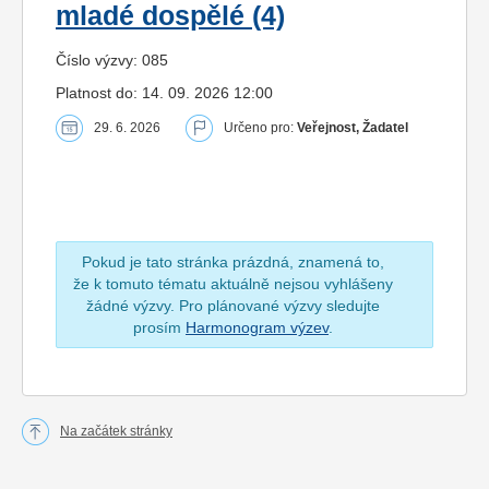
mladé dospělé (4)
Číslo výzvy: 085
Platnost do: 14. 09. 2026 12:00
29. 6. 2026
Určeno pro:
Veřejnost, Žadatel
Pokud je tato stránka prázdná, znamená to,
že k tomuto tématu aktuálně nejsou vyhlášeny
žádné výzvy. Pro plánované výzvy sledujte
prosím
Harmonogram výzev
.
Na začátek stránky