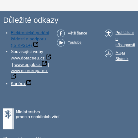
Důležité odkazy
Elektronické podání
Prohlášení
Větší šance
žádosti o podporu
o
Youtube
(IS KP21+)
přístupnosti
Související weby:
Mapa
www.dotaceeu.cz
Stránek
|
www.opjak.cz
|
www.ec.europa.eu
Kariéra