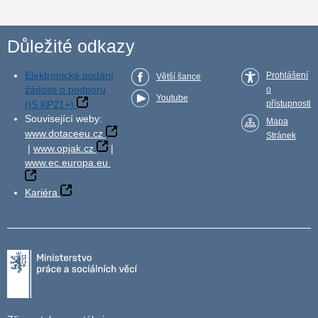
Důležité odkazy
Elektronické podání
Prohlášení
Větší šance
žádosti o podporu
o
Youtube
(IS KP21+)
přístupnosti
Související weby:
Mapa
www.dotaceeu.cz
Stránek
|
www.opjak.cz
|
www.ec.europa.eu
Kariéra