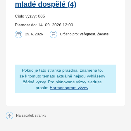
mladé dospělé (4)
Číslo výzvy: 085
Platnost do: 14. 09. 2026 12:00
29. 6. 2026
Určeno pro:
Veřejnost, Žadatel
Pokud je tato stránka prázdná, znamená to,
že k tomuto tématu aktuálně nejsou vyhlášeny
žádné výzvy. Pro plánované výzvy sledujte
prosím
Harmonogram výzev
.
Na začátek stránky