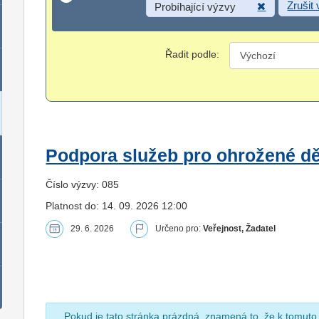
Zrušit
Probíhající výzvy
Řadit podle:
Podpora služeb pro ohrožené dět
Číslo výzvy: 085
Platnost do: 14. 09. 2026 12:00
29. 6. 2026
Určeno pro:
Veřejnost, Žadatel
Pokud je tato stránka prázdná, znamená to, že k tomuto