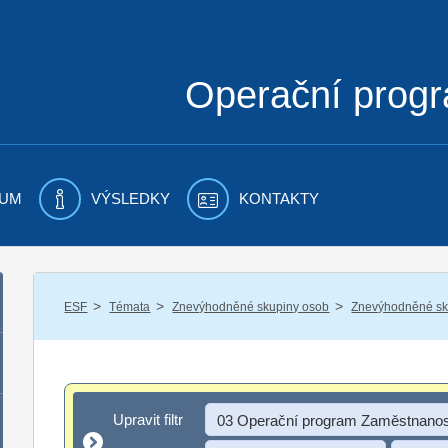
Operační prog
UM
VÝSLEDKY
KONTAKTY
/
/
/
ESF
Témata
Znevýhodněné skupiny osob
Znevýhodněné sku
Upravit filtr
Upravit filtr
03 Operační program Zaměstnanos