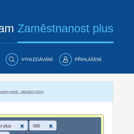
ram
Zaměstnanost plus
VYHLEDÁVÁNÍ
PŘIHLÁŠENÍ
piny osob - aktuální výzvy
t plus
085