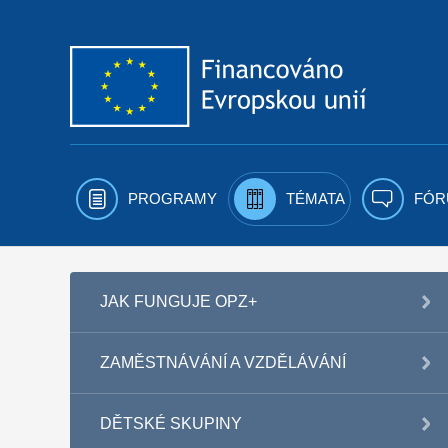
Přejít k obsahu
PROGRAMY
TÉMATA
FÓR
JAK FUNGUJE OPZ+
ZAMĚSTNÁVÁNÍ A VZDĚLÁVÁNÍ
DĚTSKÉ SKUPINY