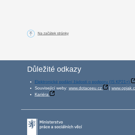
Na začátek stránky
Důležité odkazy
Elektronické podání žádosti o podporu (IS KP21+)
Související weby:
www.dotaceeu.cz
|
www.opjak.c
Kariéra