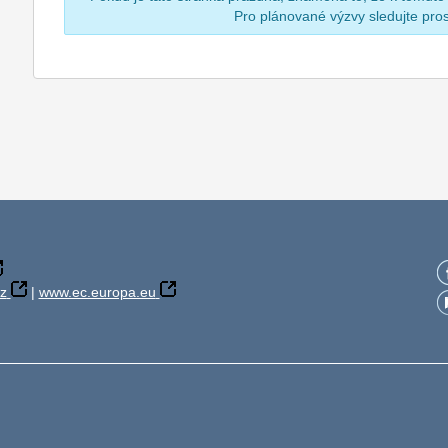
Pro plánované výzvy sledujte pr
z
|
www.ec.europa.eu