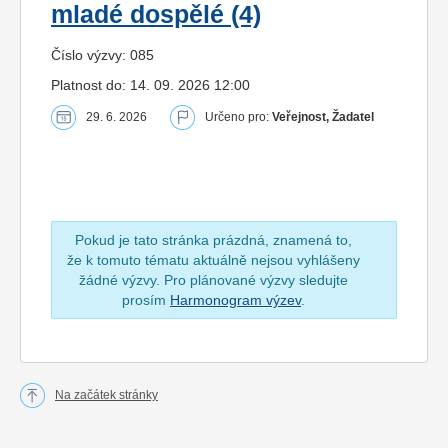
mladé dospělé (4)
Číslo výzvy: 085
Platnost do: 14. 09. 2026 12:00
29. 6. 2026
Určeno pro:
Veřejnost, Žadatel
Pokud je tato stránka prázdná, znamená to,
že k tomuto tématu aktuálně nejsou vyhlášeny
žádné výzvy. Pro plánované výzvy sledujte
prosím
Harmonogram výzev
.
Na začátek stránky