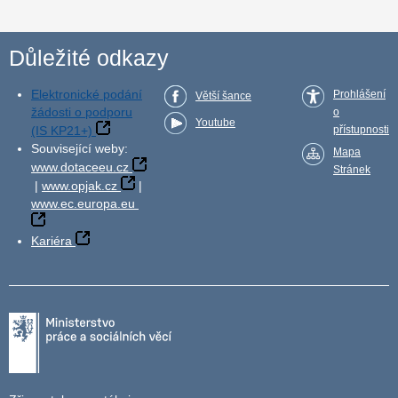
Důležité odkazy
Elektronické podání
Prohlášení
Větší šance
žádosti o podporu
o
Youtube
(IS KP21+)
přístupnosti
Související weby:
Mapa
www.dotaceeu.cz
Stránek
|
www.opjak.cz
|
www.ec.europa.eu
Kariéra