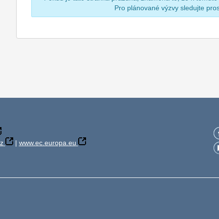
Pro plánované výzvy sledujte pr
z
|
www.ec.europa.eu