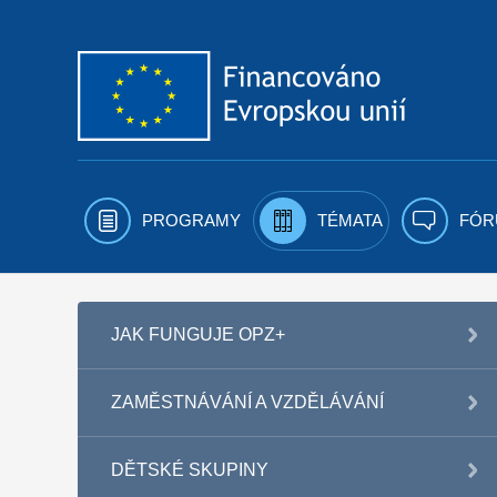
Přejít k obsahu
PROGRAMY
TÉMATA
FÓR
JAK FUNGUJE OPZ+
ZAMĚSTNÁVÁNÍ A VZDĚLÁVÁNÍ
DĚTSKÉ SKUPINY