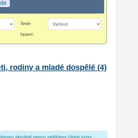
 vše
Směr
řazení:
i, rodiny a mladé dospělé (4)
 tématu aktuálně nejsou vyhlášeny žádné výzvy.