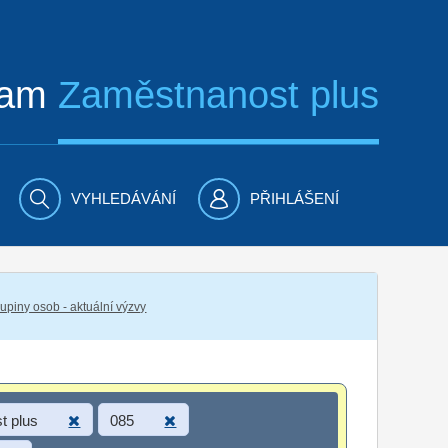
ram
Zaměstnanost plus
VYHLEDÁVÁNÍ
PŘIHLÁŠENÍ
piny osob - aktuální výzvy
t plus
085