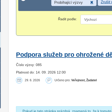
Zrušit
Probíhající výzvy
Řadit podle:
Podpora služeb pro ohrožené dět
Číslo výzvy: 085
Platnost do: 14. 09. 2026 12:00
29. 6. 2026
Určeno pro:
Veřejnost, Žadatel
Pokud je tato stránka prázdná, znamená to, že k tomuto