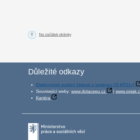
Na začátek stránky
Důležité odkazy
Elektronické podání žádosti o podporu (IS KP21+)
Související weby:
www.dotaceeu.cz
|
www.opjak.c
Kariéra