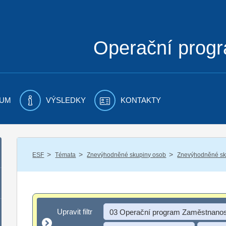
Operační prog
UM
VÝSLEDKY
KONTAKTY
/
/
/
ESF
Témata
Znevýhodněné skupiny osob
Znevýhodněné sku
Upravit filtr
Upravit filtr
03 Operační program Zaměstnanos