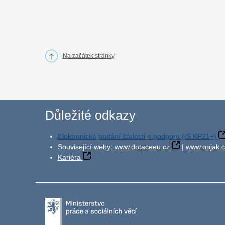
Na začátek stránky
Důležité odkazy
Elektronické podání žádosti o podporu (IS KP21+)
Související weby:
www.dotaceeu.cz
|
www.opjak.c
Kariéra