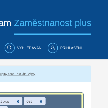
ram
Zaměstnanost plus
VYHLEDÁVÁNÍ
PŘIHLÁŠENÍ
piny osob - aktuální výzvy
t plus
085