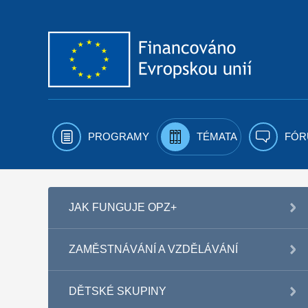
Přejít k obsahu
PROGRAMY
TÉMATA
FÓR
JAK FUNGUJE OPZ+
ZAMĚSTNÁVÁNÍ A VZDĚLÁVÁNÍ
DĚTSKÉ SKUPINY