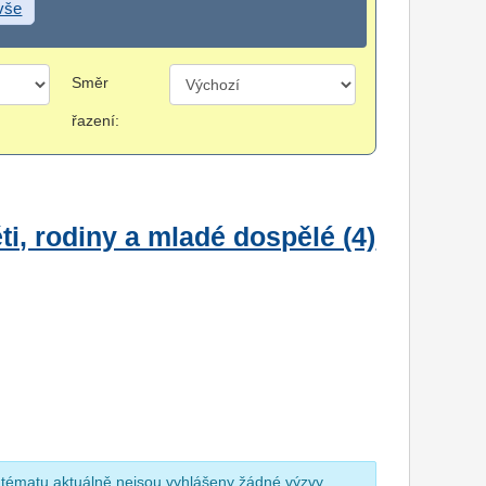
 vše
Směr
řazení:
i, rodiny a mladé dospělé (4)
 tématu aktuálně nejsou vyhlášeny žádné výzvy.