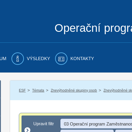
Operační prog
UM
VÝSLEDKY
KONTAKTY
/
/
/
ESF
Témata
Znevýhodněné skupiny osob
Znevýhodněné sku
Upravit filtr
Upravit filtr
03 Operační program Zaměstnanos