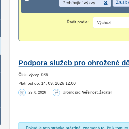
Zrušit
Probíhající výzvy
Řadit podle:
Podpora služeb pro ohrožené dět
Číslo výzvy: 085
Platnost do: 14. 09. 2026 12:00
29. 6. 2026
Určeno pro:
Veřejnost, Žadatel
Pokud je tato stránka prázdná, znamená to, že k tomuto