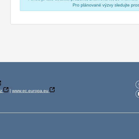
Pro plánované výzvy sledujte pr
z
|
www.ec.europa.eu