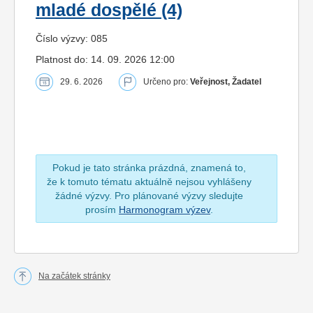
mladé dospělé (4)
Číslo výzvy: 085
Platnost do: 14. 09. 2026 12:00
29. 6. 2026
Určeno pro:
Veřejnost, Žadatel
Pokud je tato stránka prázdná, znamená to,
že k tomuto tématu aktuálně nejsou vyhlášeny
žádné výzvy. Pro plánované výzvy sledujte
prosím
Harmonogram výzev
.
Na začátek stránky