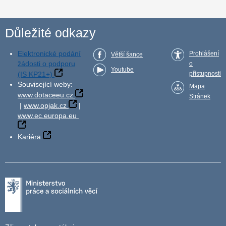
Důležité odkazy
Elektronické podání
Prohlášení
Větší šance
žádosti o podporu
o
Youtube
(IS KP21+)
přístupnosti
Související weby:
Mapa
www.dotaceeu.cz
Stránek
|
www.opjak.cz
|
www.ec.europa.eu
Kariéra