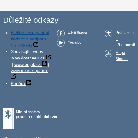
Důležité odkazy
Elektronické podání
Prohlášení
Větší šance
žádosti o podporu
o
Youtube
(IS KP21+)
přístupnosti
Související weby:
Mapa
www.dotaceeu.cz
Stránek
|
www.opjak.cz
|
www.ec.europa.eu
Kariéra