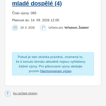
mladé dospělé (4)
Číslo výzvy: 085
Platnost do: 14. 09. 2026 12:00
29. 6. 2026
Určeno pro:
Veřejnost, Žadatel
Pokud je tato stránka prázdná, znamená to,
že k tomuto tématu aktuálně nejsou vyhlášeny
žádné výzvy. Pro plánované výzvy sledujte
prosím
Harmonogram výzev
.
Na začátek stránky