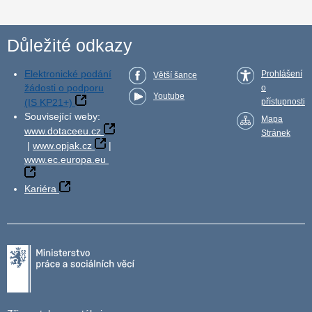
Důležité odkazy
Elektronické podání
Prohlášení
Větší šance
žádosti o podporu
o
Youtube
(IS KP21+)
přístupnosti
Související weby:
Mapa
www.dotaceeu.cz
Stránek
|
www.opjak.cz
|
www.ec.europa.eu
Kariéra