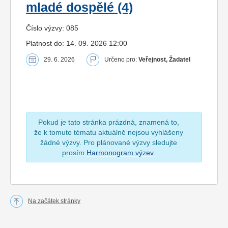
mladé dospělé (4)
Číslo výzvy: 085
Platnost do: 14. 09. 2026 12:00
29. 6. 2026
Určeno pro:
Veřejnost, Žadatel
Pokud je tato stránka prázdná, znamená to,
že k tomuto tématu aktuálně nejsou vyhlášeny
žádné výzvy. Pro plánované výzvy sledujte
prosím
Harmonogram výzev
.
Na začátek stránky