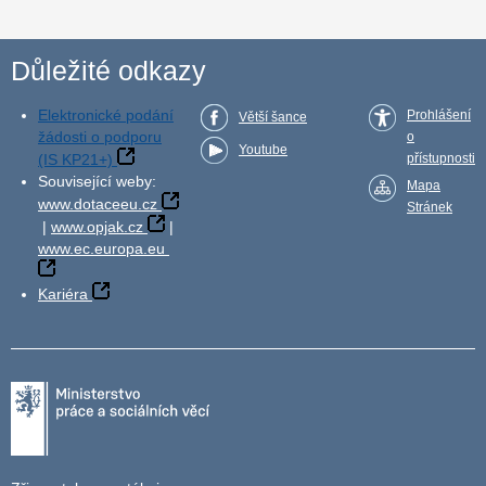
Důležité odkazy
Elektronické podání
Prohlášení
Větší šance
žádosti o podporu
o
Youtube
(IS KP21+)
přístupnosti
Související weby:
Mapa
www.dotaceeu.cz
Stránek
|
www.opjak.cz
|
www.ec.europa.eu
Kariéra