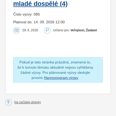
mladé dospělé (4)
Číslo výzvy: 085
Platnost do: 14. 09. 2026 12:00
29. 6. 2026
Určeno pro:
Veřejnost, Žadatel
Pokud je tato stránka prázdná, znamená to,
že k tomuto tématu aktuálně nejsou vyhlášeny
žádné výzvy. Pro plánované výzvy sledujte
prosím
Harmonogram výzev
.
Na začátek stránky