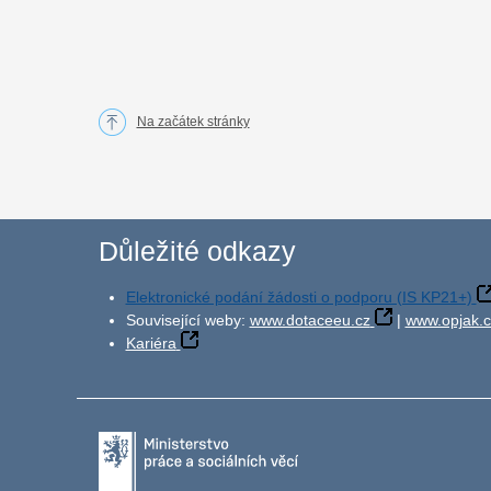
Na začátek stránky
Důležité odkazy
Elektronické podání žádosti o podporu (IS KP21+)
Související weby:
www.dotaceeu.cz
|
www.opjak.c
Kariéra