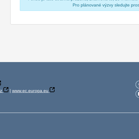
Pro plánované výzvy sledujte pr
z
|
www.ec.europa.eu