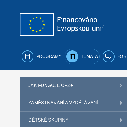
Přejít k obsahu
PROGRAMY
TÉMATA
FÓR
JAK FUNGUJE OPZ+
ZAMĚSTNÁVÁNÍ A VZDĚLÁVÁNÍ
DĚTSKÉ SKUPINY