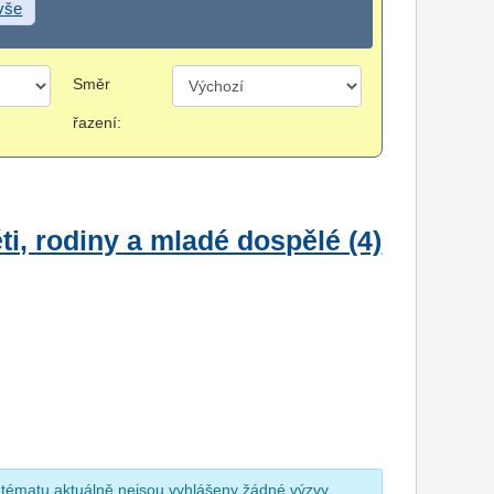
 vše
Směr
řazení:
i, rodiny a mladé dospělé (4)
 tématu aktuálně nejsou vyhlášeny žádné výzvy.