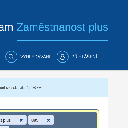
ram
Zaměstnanost plus
VYHLEDÁVÁNÍ
PŘIHLÁŠENÍ
piny osob - aktuální výzvy
t plus
085