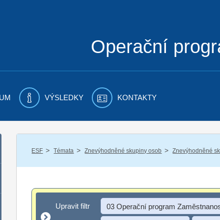
Operační prog
UM
VÝSLEDKY
KONTAKTY
/
/
/
ESF
Témata
Znevýhodněné skupiny osob
Znevýhodněné sku
Upravit filtr
Upravit filtr
03 Operační program Zaměstnanos