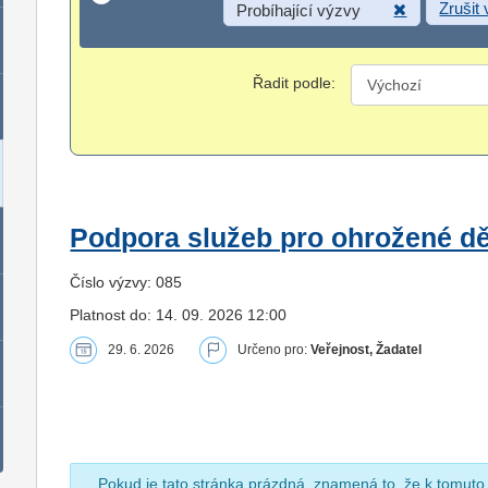
Zrušit
Probíhající výzvy
Řadit podle:
Podpora služeb pro ohrožené dět
Číslo výzvy: 085
Platnost do: 14. 09. 2026 12:00
29. 6. 2026
Určeno pro:
Veřejnost, Žadatel
Pokud je tato stránka prázdná, znamená to, že k tomuto