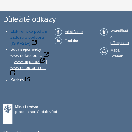
Důležité odkazy
Elektronické podání
Prohlášení
Větší šance
žádosti o podporu
o
Youtube
(IS KP21+)
přístupnosti
Související weby:
Mapa
www.dotaceeu.cz
Stránek
|
www.opjak.cz
|
www.ec.europa.eu
Kariéra