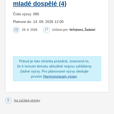
mladé dospělé (4)
Číslo výzvy: 085
Platnost do: 14. 09. 2026 12:00
29. 6. 2026
Určeno pro:
Veřejnost, Žadatel
Pokud je tato stránka prázdná, znamená to,
že k tomuto tématu aktuálně nejsou vyhlášeny
žádné výzvy. Pro plánované výzvy sledujte
prosím
Harmonogram výzev
.
Na začátek stránky