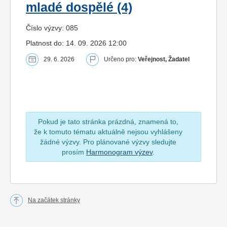
mladé dospělé (4)
Číslo výzvy: 085
Platnost do: 14. 09. 2026 12:00
29. 6. 2026
Určeno pro:
Veřejnost, Žadatel
Pokud je tato stránka prázdná, znamená to,
že k tomuto tématu aktuálně nejsou vyhlášeny
žádné výzvy. Pro plánované výzvy sledujte
prosím
Harmonogram výzev
.
Na začátek stránky