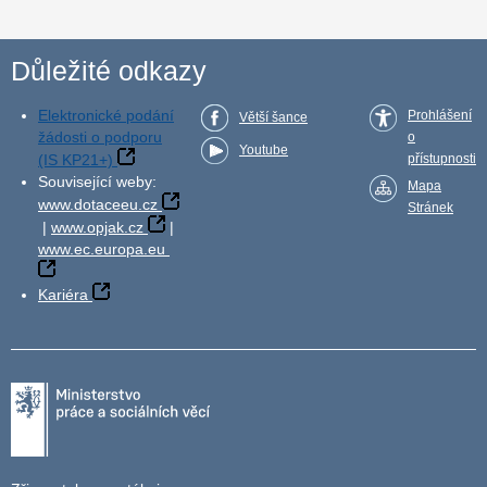
Důležité odkazy
Elektronické podání
Prohlášení
Větší šance
žádosti o podporu
o
Youtube
(IS KP21+)
přístupnosti
Související weby:
Mapa
www.dotaceeu.cz
Stránek
|
www.opjak.cz
|
www.ec.europa.eu
Kariéra