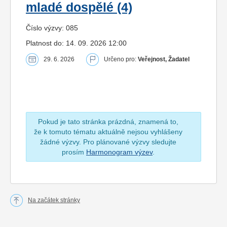
mladé dospělé (4)
Číslo výzvy: 085
Platnost do: 14. 09. 2026 12:00
29. 6. 2026
Určeno pro:
Veřejnost, Žadatel
Pokud je tato stránka prázdná, znamená to,
že k tomuto tématu aktuálně nejsou vyhlášeny
žádné výzvy. Pro plánované výzvy sledujte
prosím
Harmonogram výzev
.
Na začátek stránky