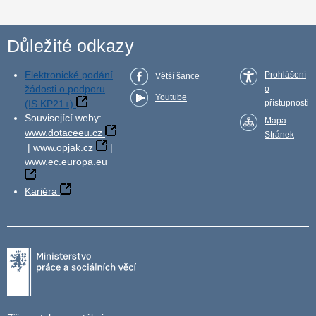
Důležité odkazy
Elektronické podání
Prohlášení
Větší šance
žádosti o podporu
o
Youtube
(IS KP21+)
přístupnosti
Související weby:
Mapa
www.dotaceeu.cz
Stránek
|
www.opjak.cz
|
www.ec.europa.eu
Kariéra