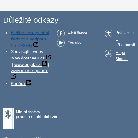
Důležité odkazy
Elektronické podání
Prohlášení
Větší šance
žádosti o podporu
o
Youtube
(IS KP21+)
přístupnosti
Související weby:
Mapa
www.dotaceeu.cz
Stránek
|
www.opjak.cz
|
www.ec.europa.eu
Kariéra