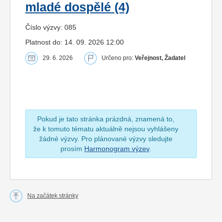
mladé dospělé (4)
Číslo výzvy: 085
Platnost do: 14. 09. 2026 12:00
29. 6. 2026
Určeno pro:
Veřejnost, Žadatel
Pokud je tato stránka prázdná, znamená to,
že k tomuto tématu aktuálně nejsou vyhlášeny
žádné výzvy. Pro plánované výzvy sledujte
prosím
Harmonogram výzev
.
Na začátek stránky