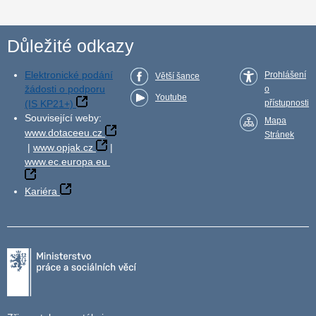
Důležité odkazy
Elektronické podání
Prohlášení
Větší šance
žádosti o podporu
o
Youtube
(IS KP21+)
přístupnosti
Související weby:
Mapa
www.dotaceeu.cz
Stránek
|
www.opjak.cz
|
www.ec.europa.eu
Kariéra