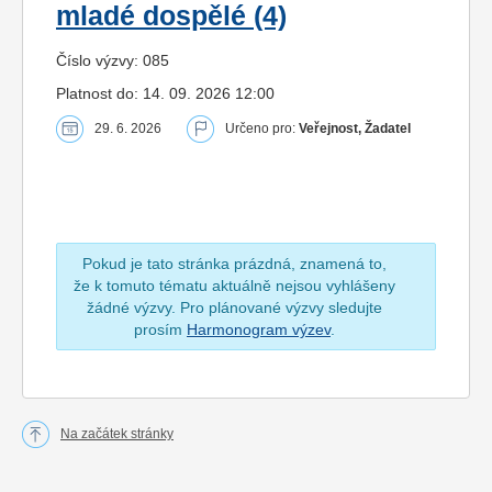
mladé dospělé (4)
Číslo výzvy: 085
Platnost do: 14. 09. 2026 12:00
29. 6. 2026
Určeno pro:
Veřejnost, Žadatel
Pokud je tato stránka prázdná, znamená to,
že k tomuto tématu aktuálně nejsou vyhlášeny
žádné výzvy. Pro plánované výzvy sledujte
prosím
Harmonogram výzev
.
Na začátek stránky