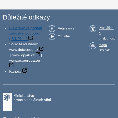
Důležité odkazy
Elektronické podání
Prohlášení
Větší šance
žádosti o podporu
o
Youtube
(IS KP21+)
přístupnosti
Související weby:
Mapa
www.dotaceeu.cz
Stránek
|
www.opjak.cz
|
www.ec.europa.eu
Kariéra