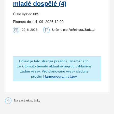
mladé dospělé (4)
Číslo výzvy: 085
Platnost do: 14. 09. 2026 12:00
29. 6. 2026
Určeno pro:
Veřejnost, Žadatel
Pokud je tato stránka prázdná, znamená to,
že k tomuto tématu aktuálně nejsou vyhlášeny
žádné výzvy. Pro plánované výzvy sledujte
prosím
Harmonogram výzev
.
Na začátek stránky