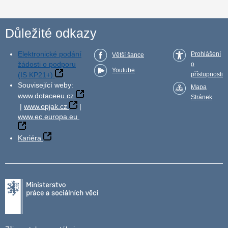
Důležité odkazy
Elektronické podání
Prohlášení
Větší šance
žádosti o podporu
o
Youtube
(IS KP21+)
přístupnosti
Související weby:
Mapa
www.dotaceeu.cz
Stránek
|
www.opjak.cz
|
www.ec.europa.eu
Kariéra