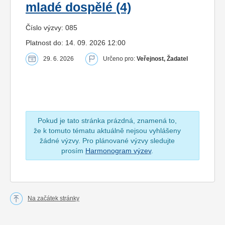
mladé dospělé (4)
Číslo výzvy: 085
Platnost do: 14. 09. 2026 12:00
29. 6. 2026
Určeno pro:
Veřejnost, Žadatel
Pokud je tato stránka prázdná, znamená to,
že k tomuto tématu aktuálně nejsou vyhlášeny
žádné výzvy. Pro plánované výzvy sledujte
prosím
Harmonogram výzev
.
Na začátek stránky