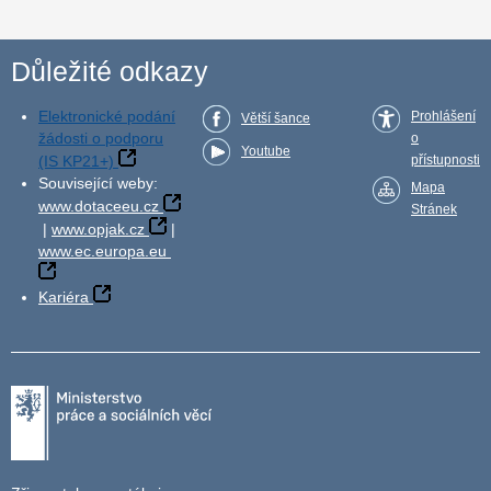
Důležité odkazy
Elektronické podání
Prohlášení
Větší šance
žádosti o podporu
o
Youtube
(IS KP21+)
přístupnosti
Související weby:
Mapa
www.dotaceeu.cz
Stránek
|
www.opjak.cz
|
www.ec.europa.eu
Kariéra