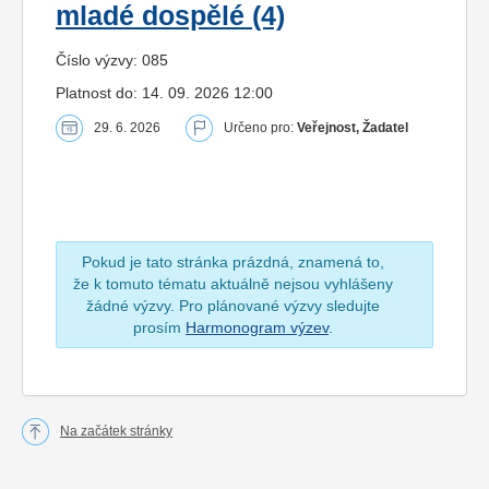
mladé dospělé (4)
Číslo výzvy: 085
Platnost do: 14. 09. 2026 12:00
29. 6. 2026
Určeno pro:
Veřejnost, Žadatel
Pokud je tato stránka prázdná, znamená to,
že k tomuto tématu aktuálně nejsou vyhlášeny
žádné výzvy. Pro plánované výzvy sledujte
prosím
Harmonogram výzev
.
Na začátek stránky