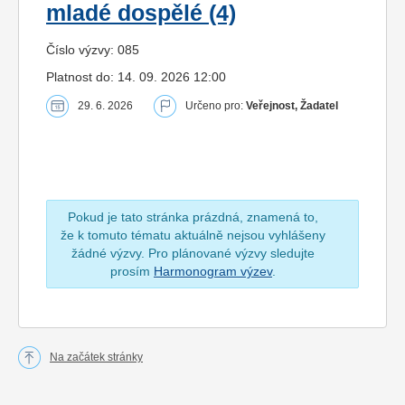
mladé dospělé (4)
Číslo výzvy: 085
Platnost do: 14. 09. 2026 12:00
29. 6. 2026
Určeno pro:
Veřejnost, Žadatel
Pokud je tato stránka prázdná, znamená to,
že k tomuto tématu aktuálně nejsou vyhlášeny
žádné výzvy. Pro plánované výzvy sledujte
prosím
Harmonogram výzev
.
Na začátek stránky