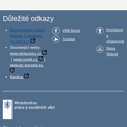
Důležité odkazy
Elektronické podání
Prohlášení
Větší šance
žádosti o podporu
o
Youtube
(IS KP21+)
přístupnosti
Související weby:
Mapa
www.dotaceeu.cz
Stránek
|
www.opjak.cz
|
www.ec.europa.eu
Kariéra