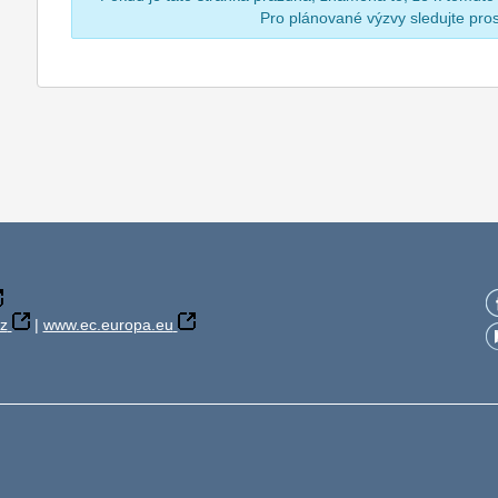
Pro plánované výzvy sledujte pr
z
|
www.ec.europa.eu