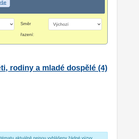
 vše
Směr
řazení:
i, rodiny a mladé dospělé (4)
 tématu aktuálně nejsou vyhlášeny žádné výzvy.