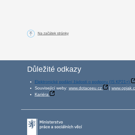
Na začátek stránky
Důležité odkazy
Elektronické podání žádosti o podporu (IS KP21+)
Související weby:
www.dotaceeu.cz
|
www.opjak.c
Kariéra