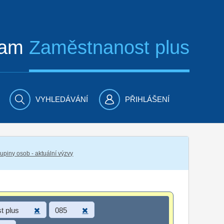
ram
Zaměstnanost plus
VYHLEDÁVÁNÍ
PŘIHLÁŠENÍ
piny osob - aktuální výzvy
t plus
085