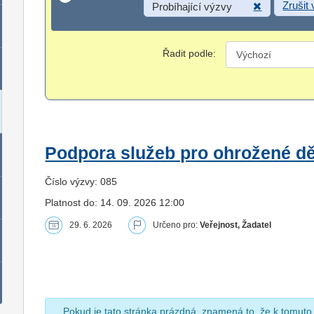
Zrušit
Probíhající výzvy
Řadit podle:
Podpora služeb pro ohrožené dět
Číslo výzvy: 085
Platnost do: 14. 09. 2026 12:00
29. 6. 2026
Určeno pro:
Veřejnost, Žadatel
Pokud je tato stránka prázdná, znamená to, že k tomuto