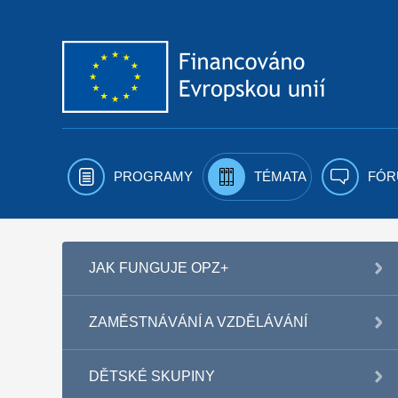
Přejít k obsahu
PROGRAMY
TÉMATA
FÓR
JAK FUNGUJE OPZ+
ZAMĚSTNÁVÁNÍ A VZDĚLÁVÁNÍ
DĚTSKÉ SKUPINY