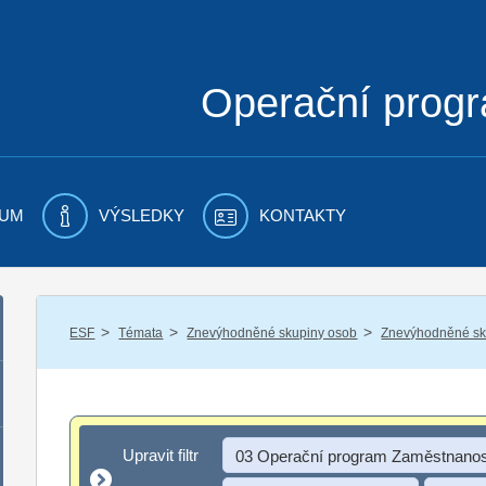
Operační prog
UM
VÝSLEDKY
KONTAKTY
/
/
/
ESF
Témata
Znevýhodněné skupiny osob
Znevýhodněné sku
Upravit filtr
Upravit filtr
03 Operační program Zaměstnanos