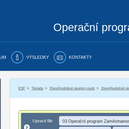
Operační prog
UM
VÝSLEDKY
KONTAKTY
/
/
/
ESF
Témata
Znevýhodněné skupiny osob
Znevýhodněné sku
Upravit filtr
Upravit filtr
03 Operační program Zaměstnanos