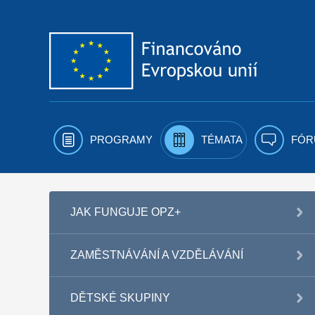
Přejít k obsahu
PROGRAMY
TÉMATA
FÓR
JAK FUNGUJE OPZ+
ZAMĚSTNÁVÁNÍ A VZDĚLÁVÁNÍ
DĚTSKÉ SKUPINY