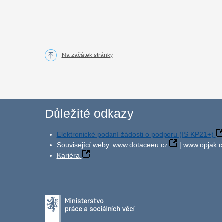
Na začátek stránky
Důležité odkazy
Elektronické podání žádosti o podporu (IS KP21+)
Související weby:
www.dotaceeu.cz
|
www.opjak.c
Kariéra