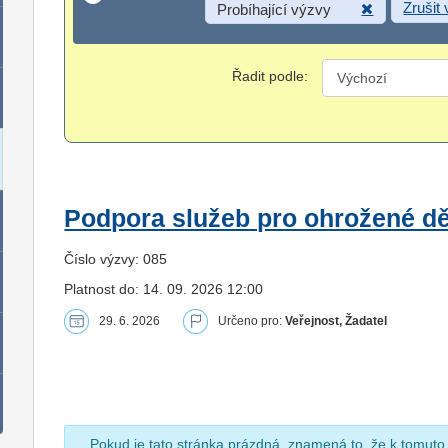
Zrušit
Probíhající výzvy
Řadit podle:
Podpora služeb pro ohrožené dět
Číslo výzvy: 085
Platnost do: 14. 09. 2026 12:00
29. 6. 2026
Určeno pro:
Veřejnost, Žadatel
Pokud je tato stránka prázdná, znamená to, že k tomuto