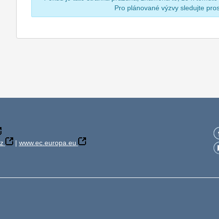
Pro plánované výzvy sledujte pr
z
|
www.ec.europa.eu