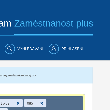
ram
Zaměstnanost plus
VYHLEDÁVÁNÍ
PŘIHLÁŠENÍ
piny osob - aktuální výzvy
t plus
085