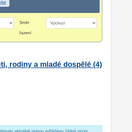
 vše
Směr
řazení:
i, rodiny a mladé dospělé (4)
 tématu aktuálně nejsou vyhlášeny žádné výzvy.