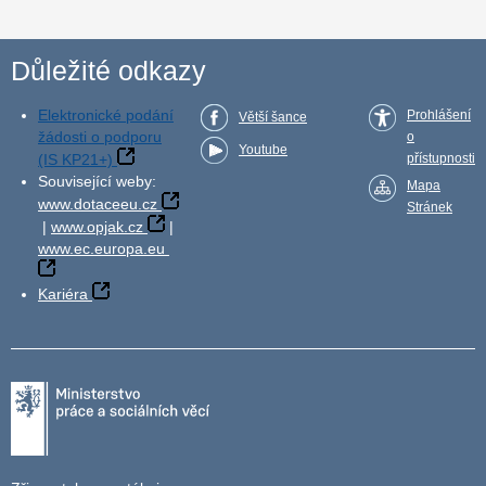
Důležité odkazy
Elektronické podání
Prohlášení
Větší šance
žádosti o podporu
o
Youtube
(IS KP21+)
přístupnosti
Související weby:
Mapa
www.dotaceeu.cz
Stránek
|
www.opjak.cz
|
www.ec.europa.eu
Kariéra