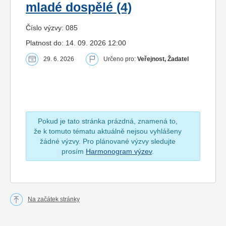
mladé dospělé (4)
Číslo výzvy: 085
Platnost do: 14. 09. 2026 12:00
29. 6. 2026
Určeno pro:
Veřejnost, Žadatel
Pokud je tato stránka prázdná, znamená to,
že k tomuto tématu aktuálně nejsou vyhlášeny
žádné výzvy. Pro plánované výzvy sledujte
prosím
Harmonogram výzev
.
Na začátek stránky