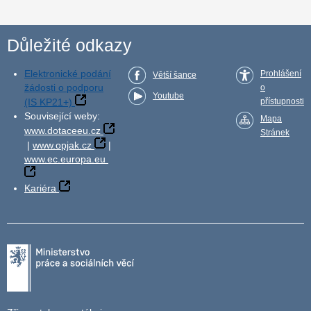
Důležité odkazy
Elektronické podání
Prohlášení
Větší šance
žádosti o podporu
o
Youtube
(IS KP21+)
přístupnosti
Související weby:
Mapa
www.dotaceeu.cz
Stránek
|
www.opjak.cz
|
www.ec.europa.eu
Kariéra