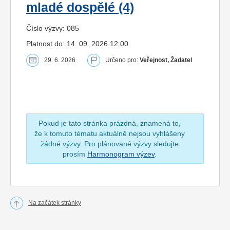
mladé dospělé (4)
Číslo výzvy: 085
Platnost do: 14. 09. 2026 12:00
29. 6. 2026
Určeno pro:
Veřejnost, Žadatel
Pokud je tato stránka prázdná, znamená to,
že k tomuto tématu aktuálně nejsou vyhlášeny
žádné výzvy. Pro plánované výzvy sledujte
prosím
Harmonogram výzev
.
Na začátek stránky