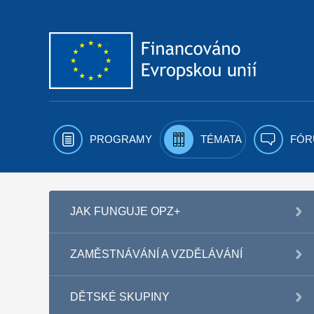
Přejít k obsahu
PROGRAMY
TÉMATA
FÓR
JAK FUNGUJE OPZ+
ZAMĚSTNÁVÁNÍ A VZDĚLÁVÁNÍ
DĚTSKÉ SKUPINY