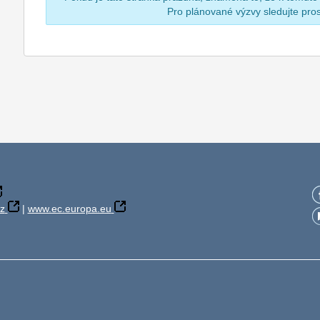
Pro plánované výzvy sledujte pr
z
|
www.ec.europa.eu