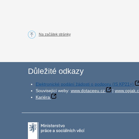
Na začátek stránky
Důležité odkazy
Elektronické podání žádosti o podporu (IS KP21+)
Související weby:
www.dotaceeu.cz
|
www.opjak.c
Kariéra