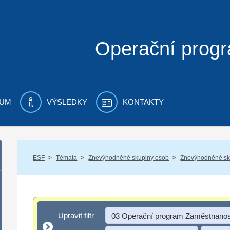
Operační prog
UM
VÝSLEDKY
KONTAKTY
/
/
/
ESF
Témata
Znevýhodněné skupiny osob
Znevýhodněné sku
Upravit filtr
Upravit filtr
03 Operační program Zaměstnanos