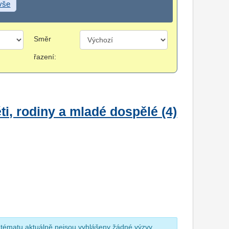
 vše
Směr
řazení:
i, rodiny a mladé dospělé (4)
 tématu aktuálně nejsou vyhlášeny žádné výzvy.