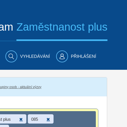
ram
Zaměstnanost plus
VYHLEDÁVÁNÍ
PŘIHLÁŠENÍ
piny osob - aktuální výzvy
t plus
085