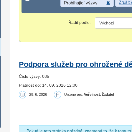
Zrušit
Probíhající výzvy
Řadit podle:
Podpora služeb pro ohrožené dět
Číslo výzvy: 085
Platnost do: 14. 09. 2026 12:00
29. 6. 2026
Určeno pro:
Veřejnost, Žadatel
Pokud je tato stránka prázdná, znamená to, že k tomuto