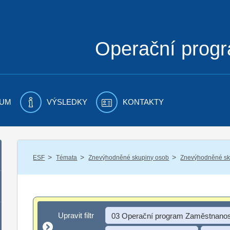
Operační prog
UM
VÝSLEDKY
KONTAKTY
/
/
/
ESF
Témata
Znevýhodněné skupiny osob
Znevýhodněné sku
Upravit filtr
Upravit filtr
03 Operační program Zaměstnanos