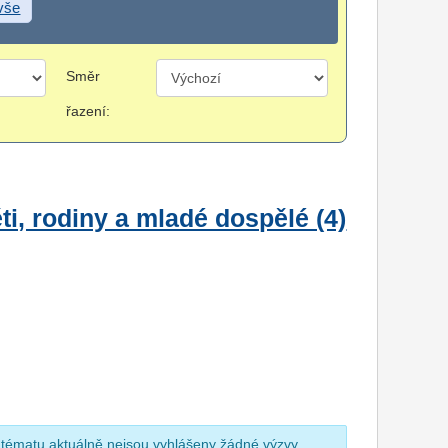
 vše
Směr
řazení:
i, rodiny a mladé dospělé (4)
 tématu aktuálně nejsou vyhlášeny žádné výzvy.