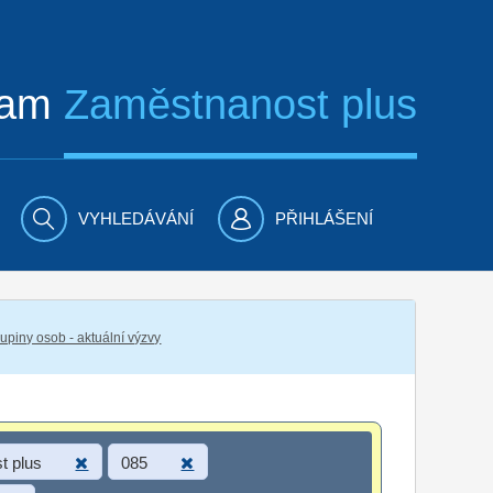
ram
Zaměstnanost plus
VYHLEDÁVÁNÍ
PŘIHLÁŠENÍ
piny osob - aktuální výzvy
t plus
085