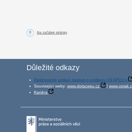
Na začátek stránky
Důležité odkazy
Elektronické podání žádosti o podporu (IS KP21+)
Související weby:
www.dotaceeu.cz
|
www.opjak.c
Kariéra