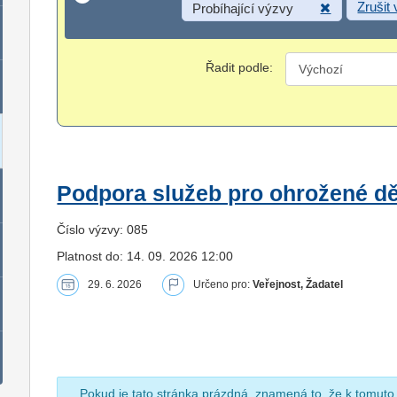
Zrušit
Probíhající výzvy
Řadit podle:
Podpora služeb pro ohrožené dět
Číslo výzvy: 085
Platnost do: 14. 09. 2026 12:00
29. 6. 2026
Určeno pro:
Veřejnost, Žadatel
Pokud je tato stránka prázdná, znamená to, že k tomuto