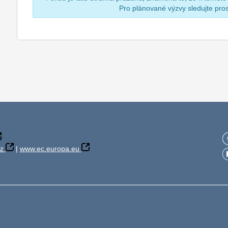
Pro plánované výzvy sledujte pr
z
|
www.ec.europa.eu