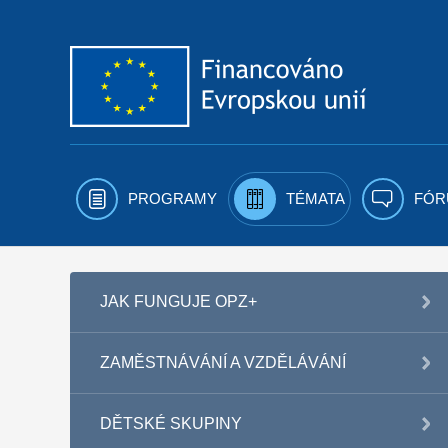
Přejít k obsahu
PROGRAMY
TÉMATA
FÓR
JAK FUNGUJE OPZ+
ZAMĚSTNÁVÁNÍ A VZDĚLÁVÁNÍ
DĚTSKÉ SKUPINY