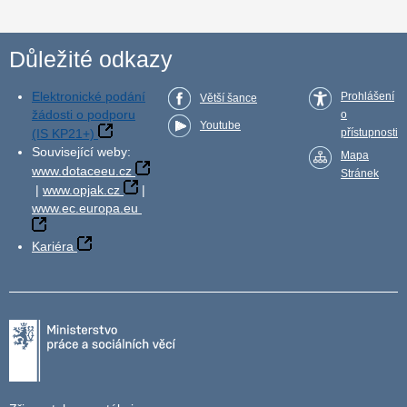
Důležité odkazy
Elektronické podání
Prohlášení
Větší šance
žádosti o podporu
o
Youtube
(IS KP21+)
přístupnosti
Související weby:
Mapa
www.dotaceeu.cz
Stránek
|
www.opjak.cz
|
www.ec.europa.eu
Kariéra