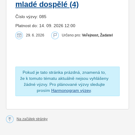
mladé dospělé (4)
Číslo výzvy: 085
Platnost do: 14. 09. 2026 12:00
29. 6. 2026
Určeno pro:
Veřejnost, Žadatel
Pokud je tato stránka prázdná, znamená to,
že k tomuto tématu aktuálně nejsou vyhlášeny
žádné výzvy. Pro plánované výzvy sledujte
prosím
Harmonogram výzev
.
Na začátek stránky