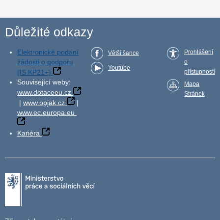
Důležité odkazy
Elektronické podání
Prohlášení
Větší šance
žádosti o podporu
o
Youtube
(IS KP21+)
přístupnosti
Související weby:
Mapa
www.dotaceeu.cz
Stránek
|
www.opjak.cz
|
www.ec.europa.eu
Kariéra