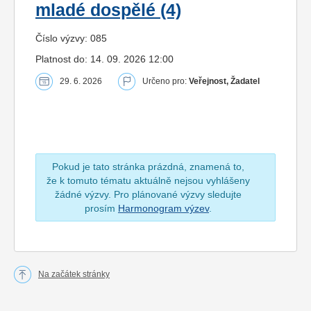
mladé dospělé (4)
Číslo výzvy: 085
Platnost do: 14. 09. 2026 12:00
29. 6. 2026
Určeno pro:
Veřejnost, Žadatel
Pokud je tato stránka prázdná, znamená to,
že k tomuto tématu aktuálně nejsou vyhlášeny
žádné výzvy. Pro plánované výzvy sledujte
prosím
Harmonogram výzev
.
Na začátek stránky