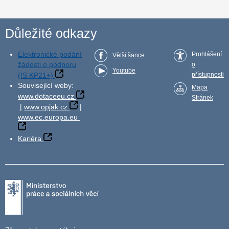
Důležité odkazy
Elektronické podání
Prohlášení
Větší šance
žádosti o podporu
o
Youtube
(IS KP21+)
přístupnosti
Související weby:
Mapa
www.dotaceeu.cz
Stránek
|
www.opjak.cz
|
www.ec.europa.eu
Kariéra