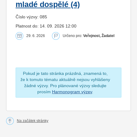
mladé dospělé (4)
Číslo výzvy: 085
Platnost do: 14. 09. 2026 12:00
29. 6. 2026
Určeno pro:
Veřejnost, Žadatel
Pokud je tato stránka prázdná, znamená to,
že k tomuto tématu aktuálně nejsou vyhlášeny
žádné výzvy. Pro plánované výzvy sledujte
prosím
Harmonogram výzev
.
Na začátek stránky