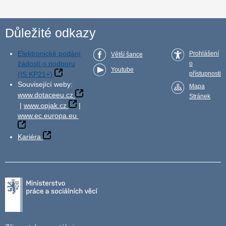
Důležité odkazy
Elektronické podání
Prohlášení
Větší šance
žádosti o podporu
o
Youtube
(IS KP21+)
přístupnosti
Související weby:
Mapa
www.dotaceeu.cz
Stránek
|
www.opjak.cz
|
www.ec.europa.eu
Kariéra