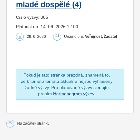
mladé dospělé (4)
Číslo výzvy: 085
Platnost do: 14. 09. 2026 12:00
29. 6. 2026
Určeno pro:
Veřejnost, Žadatel
Pokud je tato stránka prázdná, znamená to,
že k tomuto tématu aktuálně nejsou vyhlášeny
žádné výzvy. Pro plánované výzvy sledujte
prosím
Harmonogram výzev
.
Na začátek stránky