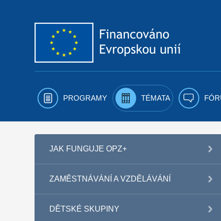
Přejít k obsahu
PROGRAMY
TÉMATA
FÓR
JAK FUNGUJE OPZ+
ZAMĚSTNÁVÁNÍ A VZDĚLÁVÁNÍ
DĚTSKÉ SKUPINY