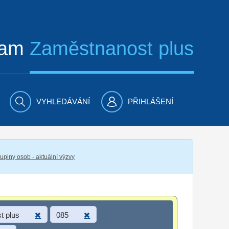
ram
Zaměstnanost plus
VYHLEDÁVÁNÍ
PŘIHLÁŠENÍ
piny osob - aktuální výzvy
t plus
085