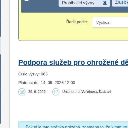
Zrušit
Probíhající výzvy
Řadit podle:
Podpora služeb pro ohrožené dět
Číslo výzvy: 085
Platnost do: 14. 09. 2026 12:00
29. 6. 2026
Určeno pro:
Veřejnost, Žadatel
Pokud je tato stránka prázdná, znamená to, že k tomuto