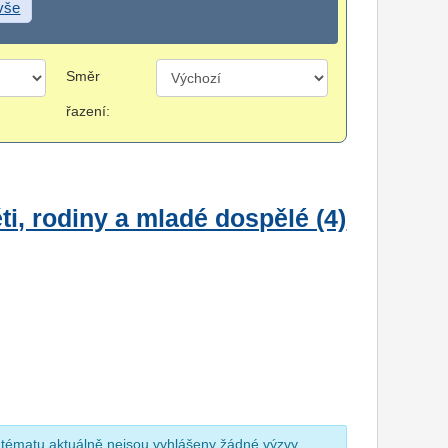
 vše
Směr
řazení:
i, rodiny a mladé dospělé (4)
 tématu aktuálně nejsou vyhlášeny žádné výzvy.