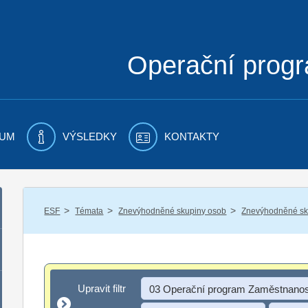
Operační prog
UM
VÝSLEDKY
KONTAKTY
/
/
/
ESF
Témata
Znevýhodněné skupiny osob
Znevýhodněné sku
Upravit filtr
Upravit filtr
03 Operační program Zaměstnanos