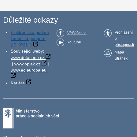
Důležité odkazy
Elektronické podání
Prohlášení
Větší šance
žádosti o podporu
o
Youtube
(IS KP21+)
přístupnosti
Související weby:
Mapa
www.dotaceeu.cz
Stránek
|
www.opjak.cz
|
www.ec.europa.eu
Kariéra