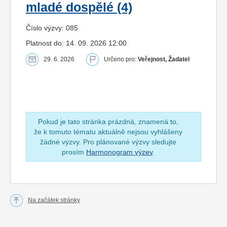
mladé dospělé (4)
Číslo výzvy: 085
Platnost do: 14. 09. 2026 12:00
29. 6. 2026
Určeno pro:
Veřejnost, Žadatel
Pokud je tato stránka prázdná, znamená to,
že k tomuto tématu aktuálně nejsou vyhlášeny
žádné výzvy. Pro plánované výzvy sledujte
prosím
Harmonogram výzev
.
Na začátek stránky