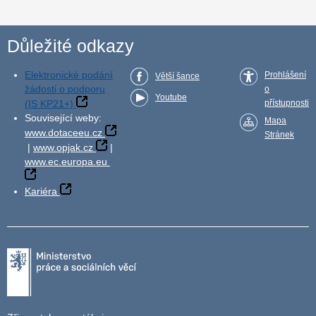
Důležité odkazy
Elektronické podání
Prohlášení
Větší šance
žádosti o podporu
o
Youtube
(IS KP21+)
přístupnosti
Související weby:
Mapa
www.dotaceeu.cz
Stránek
|
www.opjak.cz
|
www.ec.europa.eu
Kariéra