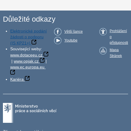
Důležité odkazy
Elektronické podání
Prohlášení
Větší šance
žádosti o podporu
o
Youtube
(IS KP21+)
přístupnosti
Související weby:
Mapa
www.dotaceeu.cz
Stránek
|
www.opjak.cz
|
www.ec.europa.eu
Kariéra