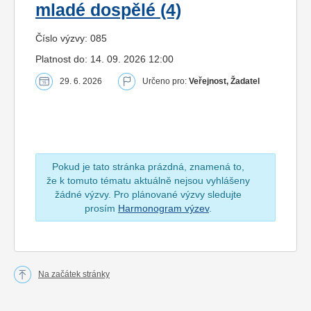
mladé dospělé (4)
Číslo výzvy: 085
Platnost do: 14. 09. 2026 12:00
29. 6. 2026
Určeno pro:
Veřejnost, Žadatel
Pokud je tato stránka prázdná, znamená to,
že k tomuto tématu aktuálně nejsou vyhlášeny
žádné výzvy. Pro plánované výzvy sledujte
prosím
Harmonogram výzev
.
Na začátek stránky