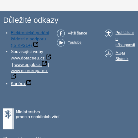
Důležité odkazy
Elektronické podání
Prohlášení
Větší šance
žádosti o podporu
o
Youtube
(IS KP21+)
přístupnosti
Související weby:
Mapa
www.dotaceeu.cz
Stránek
|
www.opjak.cz
|
www.ec.europa.eu
Kariéra