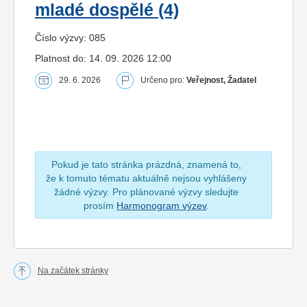
mladé dospělé (4)
Číslo výzvy: 085
Platnost do: 14. 09. 2026 12:00
29. 6. 2026
Určeno pro:
Veřejnost, Žadatel
Pokud je tato stránka prázdná, znamená to,
že k tomuto tématu aktuálně nejsou vyhlášeny
žádné výzvy. Pro plánované výzvy sledujte
prosím
Harmonogram výzev
.
Na začátek stránky