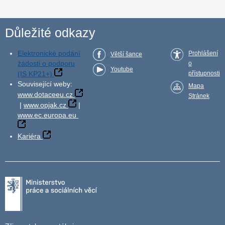
Důležité odkazy
Elektronické podání
Prohlášení
Větší šance
žádosti o podporu
o
Youtube
(IS KP21+)
přístupnosti
Související weby:
Mapa
www.dotaceeu.cz
Stránek
|
www.opjak.cz
|
www.ec.europa.eu
Kariéra