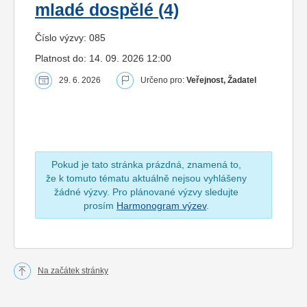
mladé dospělé (4)
Číslo výzvy: 085
Platnost do: 14. 09. 2026 12:00
29. 6. 2026
Určeno pro:
Veřejnost, Žadatel
Pokud je tato stránka prázdná, znamená to,
že k tomuto tématu aktuálně nejsou vyhlášeny
žádné výzvy. Pro plánované výzvy sledujte
prosím
Harmonogram výzev
.
Na začátek stránky