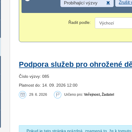
Zrušit
Probíhající výzvy
Řadit podle:
Podpora služeb pro ohrožené dět
Číslo výzvy: 085
Platnost do: 14. 09. 2026 12:00
29. 6. 2026
Určeno pro:
Veřejnost, Žadatel
Pokud je tato stránka prázdná, znamená to, že k tomuto