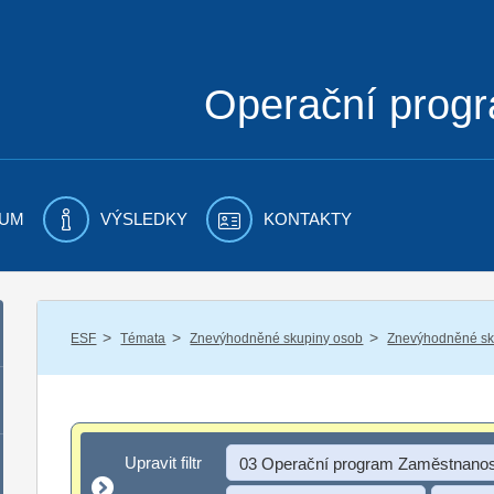
Operační prog
UM
VÝSLEDKY
KONTAKTY
/
/
/
ESF
Témata
Znevýhodněné skupiny osob
Znevýhodněné sku
Upravit filtr
Upravit filtr
03 Operační program Zaměstnanos