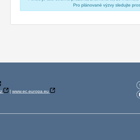
Pro plánované výzvy sledujte pr
z
|
www.ec.europa.eu