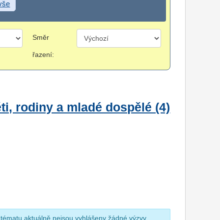
 vše
Směr
řazení:
i, rodiny a mladé dospělé (4)
 tématu aktuálně nejsou vyhlášeny žádné výzvy.