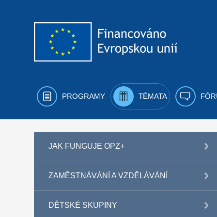
Přejít k obsahu
PROGRAMY
TÉMATA
FÓR
JAK FUNGUJE OPZ+
ZAMĚSTNÁVÁNÍ A VZDĚLÁVÁNÍ
DĚTSKÉ SKUPINY