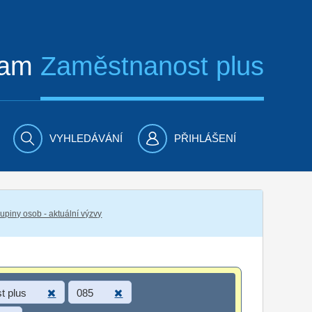
ram
Zaměstnanost plus
VYHLEDÁVÁNÍ
PŘIHLÁŠENÍ
piny osob - aktuální výzvy
t plus
085