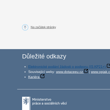
Na začátek stránky
Důležité odkazy
Elektronické podání žádosti o podporu (IS KP21+)
Související weby:
www.dotaceeu.cz
|
www.opjak.c
Kariéra