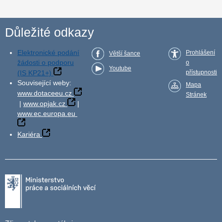
Důležité odkazy
Elektronické podání
Prohlášení
Větší šance
žádosti o podporu
o
Youtube
(IS KP21+)
přístupnosti
Související weby:
Mapa
www.dotaceeu.cz
Stránek
|
www.opjak.cz
|
www.ec.europa.eu
Kariéra