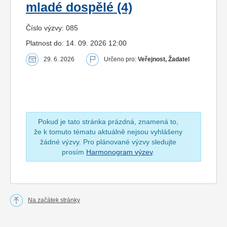
mladé dospělé (4)
Číslo výzvy: 085
Platnost do: 14. 09. 2026 12:00
29. 6. 2026
Určeno pro:
Veřejnost, Žadatel
Pokud je tato stránka prázdná, znamená to,
že k tomuto tématu aktuálně nejsou vyhlášeny
žádné výzvy. Pro plánované výzvy sledujte
prosím
Harmonogram výzev
.
Na začátek stránky