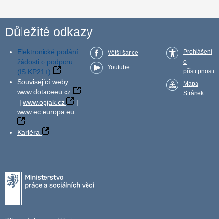
Důležité odkazy
Elektronické podání
Prohlášení
Větší šance
žádosti o podporu
o
Youtube
(IS KP21+)
přístupnosti
Související weby:
Mapa
www.dotaceeu.cz
Stránek
|
www.opjak.cz
|
www.ec.europa.eu
Kariéra