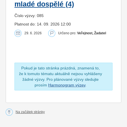
mladé dospělé (4)
Číslo výzvy: 085
Platnost do: 14. 09. 2026 12:00
29. 6. 2026
Určeno pro:
Veřejnost, Žadatel
Pokud je tato stránka prázdná, znamená to,
že k tomuto tématu aktuálně nejsou vyhlášeny
žádné výzvy. Pro plánované výzvy sledujte
prosím
Harmonogram výzev
.
Na začátek stránky