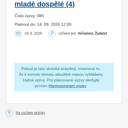
mladé dospělé (4)
Číslo výzvy: 085
Platnost do: 14. 09. 2026 12:00
29. 6. 2026
Určeno pro:
Veřejnost, Žadatel
Pokud je tato stránka prázdná, znamená to,
že k tomuto tématu aktuálně nejsou vyhlášeny
žádné výzvy. Pro plánované výzvy sledujte
prosím
Harmonogram výzev
.
Na začátek stránky