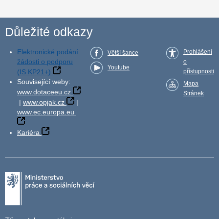
Důležité odkazy
Elektronické podání
Prohlášení
Větší šance
žádosti o podporu
o
Youtube
(IS KP21+)
přístupnosti
Související weby:
Mapa
www.dotaceeu.cz
Stránek
|
www.opjak.cz
|
www.ec.europa.eu
Kariéra