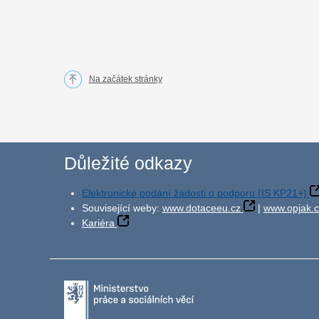
Na začátek stránky
Důležité odkazy
Elektronické podání žádosti o podporu (IS KP21+)
Související weby:
www.dotaceeu.cz
|
www.opjak.c
Kariéra