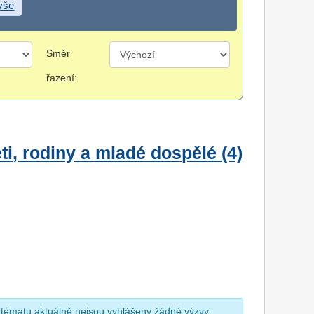
 vše
Směr
řazení:
i, rodiny a mladé dospělé (4)
 tématu aktuálně nejsou vyhlášeny žádné výzvy.