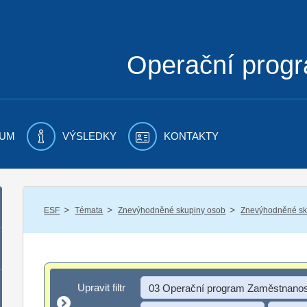
Operační prog
UM
VÝSLEDKY
KONTAKTY
/
/
/
ESF
Témata
Znevýhodněné skupiny osob
Znevýhodněné sku
Upravit filtr
Upravit filtr
03 Operační program Zaměstnanos