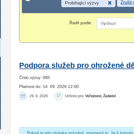
Zrušit
Probíhající výzvy
Řadit podle:
Podpora služeb pro ohrožené dět
Číslo výzvy: 085
Platnost do: 14. 09. 2026 12:00
29. 6. 2026
Určeno pro:
Veřejnost, Žadatel
Pokud je tato stránka prázdná, znamená to, že k tomuto