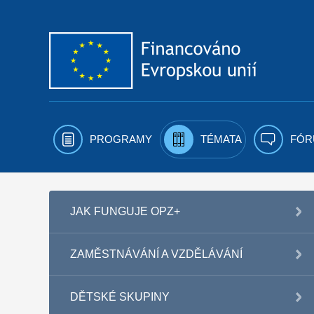
Přejít k obsahu
PROGRAMY
TÉMATA
FÓR
JAK FUNGUJE OPZ+
ZAMĚSTNÁVÁNÍ A VZDĚLÁVÁNÍ
DĚTSKÉ SKUPINY