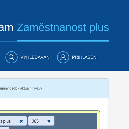
ram
Zaměstnanost plus
VYHLEDÁVÁNÍ
PŘIHLÁŠENÍ
piny osob - aktuální výzvy
t plus
085