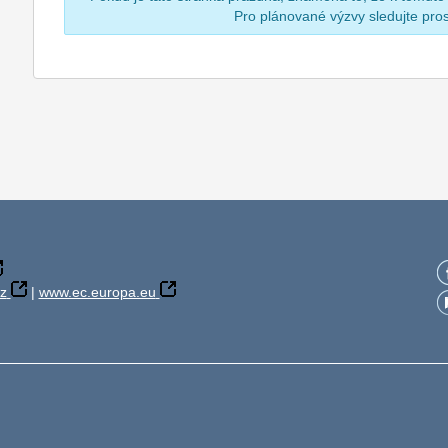
Pro plánované výzvy sledujte pr
z
|
www.ec.europa.eu