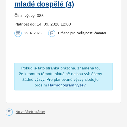
mladé dospělé (4)
Číslo výzvy: 085
Platnost do: 14. 09. 2026 12:00
29. 6. 2026
Určeno pro:
Veřejnost, Žadatel
Pokud je tato stránka prázdná, znamená to,
že k tomuto tématu aktuálně nejsou vyhlášeny
žádné výzvy. Pro plánované výzvy sledujte
prosím
Harmonogram výzev
.
Na začátek stránky