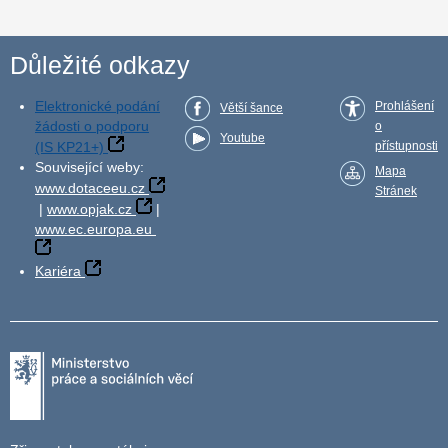
Důležité odkazy
Elektronické podání
Prohlášení
Větší šance
žádosti o podporu
o
Youtube
(IS KP21+)
přístupnosti
Související weby:
Mapa
www.dotaceeu.cz
Stránek
|
www.opjak.cz
|
www.ec.europa.eu
Kariéra