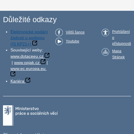
Důležité odkazy
Elektronické podání
Prohlášení
Větší šance
žádosti o podporu
o
Youtube
(IS KP21+)
přístupnosti
Související weby:
Mapa
www.dotaceeu.cz
Stránek
|
www.opjak.cz
|
www.ec.europa.eu
Kariéra