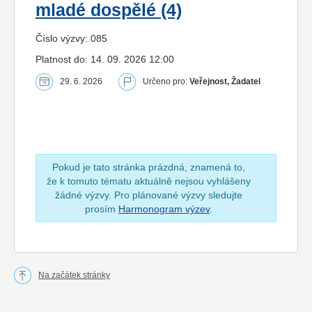
mladé dospělé (4)
Číslo výzvy: 085
Platnost do: 14. 09. 2026 12:00
29. 6. 2026
Určeno pro:
Veřejnost, Žadatel
Pokud je tato stránka prázdná, znamená to,
že k tomuto tématu aktuálně nejsou vyhlášeny
žádné výzvy. Pro plánované výzvy sledujte
prosím
Harmonogram výzev
.
Na začátek stránky